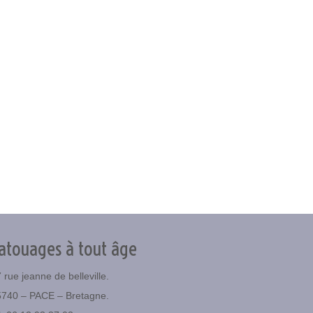
atouages à tout âge
 rue jeanne de belleville.
5740 – PACE – Bretagne.