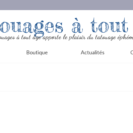
ouages à tout
ouages à tout âge apporte le plaisir du tatouage éphém
Boutique
Actualités
C