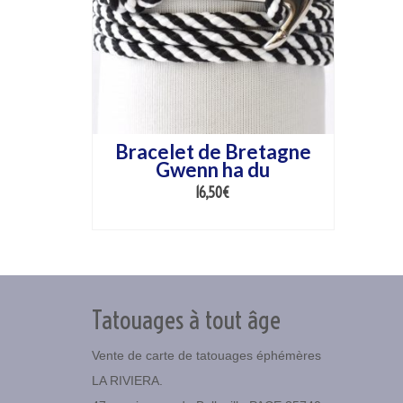
Bracelet de Bretagne
Gwenn ha du
16,50
€
AJOUTER AU PANIER
Tatouages à tout âge
Vente de carte de tatouages éphémères
LA RIVIERA.