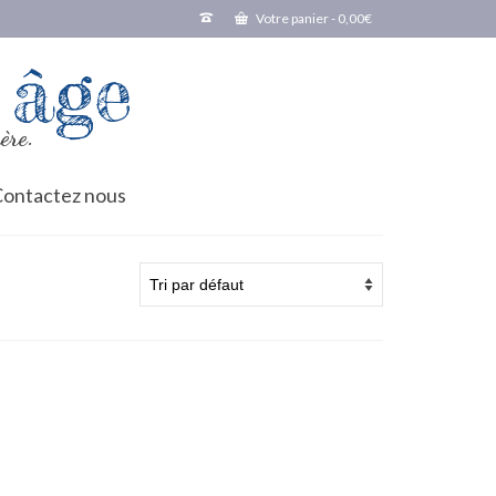
Votre panier
-
0,00
€
 âge
ère.
ontactez nous