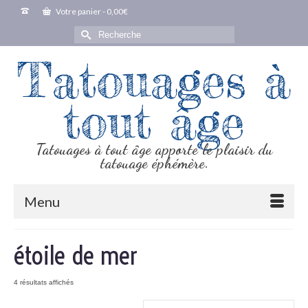
Votre panier
-
0,00
€
Rechercher :
Tatouages à
tout âge
Tatouages à tout âge apporte le plaisir du
tatouage éphémère.
Menu
étoile de mer
4 résultats affichés