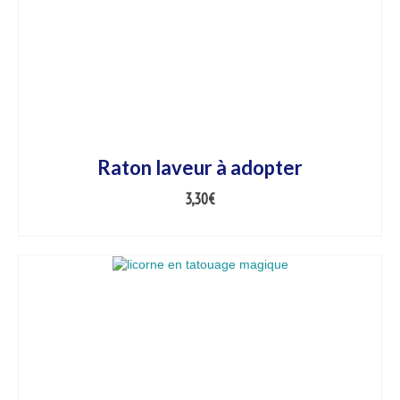
Raton laveur à adopter
3,30
€
AJOUTER AU PANIER