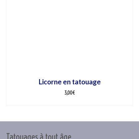
Licorne en tatouage
3,00
€
AJOUTER AU PANIER
Tatouages à tout âge