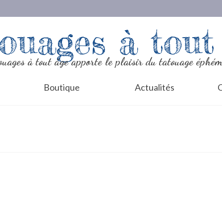
ouages à tout
ouages à tout âge apporte le plaisir du tatouage éphém
Boutique
Actualités
C