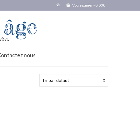
Votre panier
-
0,00
€
 âge
ère.
ontactez nous