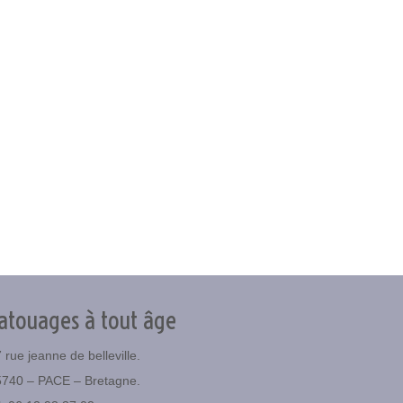
atouages à tout âge
 rue jeanne de belleville.
5740 – PACE – Bretagne.