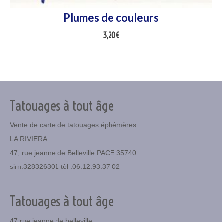
Plumes de couleurs
3,20
€
AJOUTER AU PANIER
Tatouages à tout âge
Vente de carte de tatouages éphémères
LA RIVIERA.
47, rue jeanne de Belleville.PACE.35740.
sirn:328326301 tèl :06.12.93.37.02
Tatouages à tout âge
47 rue jeanne de belleville.