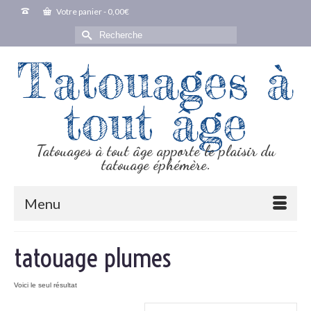
Votre panier
-
0,00
€
Rechercher :
Tatouages à
tout âge
Tatouages à tout âge apporte le plaisir du
tatouage éphémère.
Menu
tatouage plumes
Voici le seul résultat