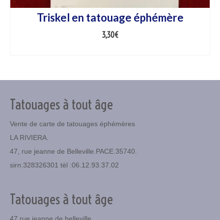
Triskel en tatouage éphémère
3,30
€
AJOUTER AU PANIER
Tatouages à tout âge
Vente de carte de tatouages éphémères
LA RIVIERA.
47, rue jeanne de Belleville.PACE.35740.
sirn:328326301 tèl :06.12.93.37.02
Tatouages à tout âge
47 rue jeanne de belleville.