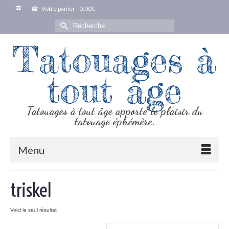
Votre panier
-
0,00
€
Rechercher :
Tatouages à
tout âge
Tatouages à tout âge apporte le plaisir du
tatouage éphémère.
Menu
triskel
Voici le seul résultat