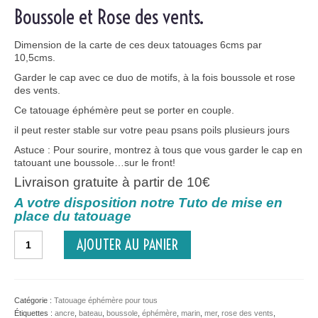
Boussole et Rose des vents.
Dimension de la carte de ces deux tatouages 6cms par
10,5cms.
Garder le cap avec ce duo de motifs, à la fois boussole et rose
des vents.
Ce tatouage éphémère peut se porter en couple.
il peut rester stable sur votre peau psans poils plusieurs jours
Astuce : Pour sourire, montrez à tous que vous garder le cap en
tatouant une boussole…sur le front!
Livraison gratuite à partir de 10€
A votre disposition notre Tuto de mise en
place du tatouage
quantité
AJOUTER AU PANIER
de
Boussole
et
rose
des
Catégorie :
Tatouage éphémère pour tous
vents
Étiquettes :
ancre
,
bateau
,
boussole
,
éphémère
,
marin
,
mer
,
rose des vents
,