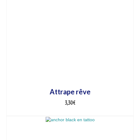
Attrape rêve
3,30
€
AJOUTER AU PANIER