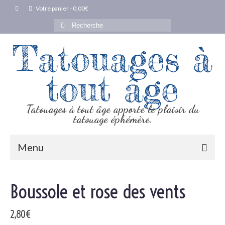
Votre panier
-
0,00
€
Rechercher :
Tatouages à
tout âge
Tatouages à tout âge apporte le plaisir du
tatouage éphémère.
Menu
Boussole et rose des vents
2,80
€