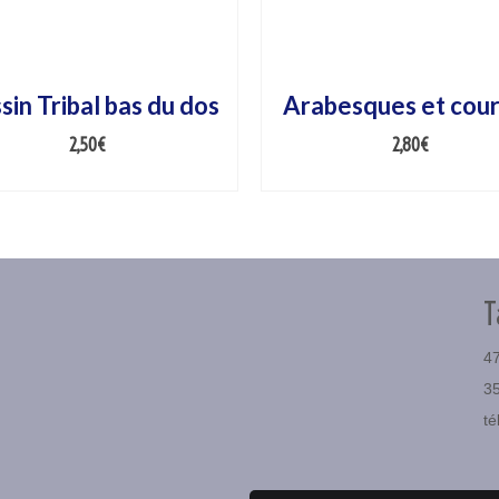
sin Tribal bas du dos
Arabesques et cou
2,50
€
2,80
€
AJOUTER AU PANIER
AJOUTER AU PANIER
T
47
3
té