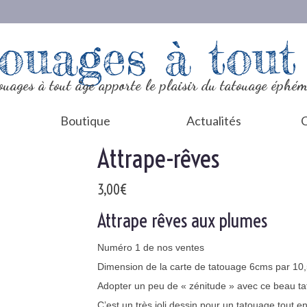
ouages à tout
ouages à tout âge apporte le plaisir du tatouage éphém
Boutique
Actualités
C
Attrape-rêves
3,00
€
Attrape rêves aux plumes
Numéro 1 de nos ventes
Dimension de la carte de tatouage 6cms par 10
Adopter un peu de « zénitude » avec ce beau t
C’est un très joli dessin pour un tatouage tout en 