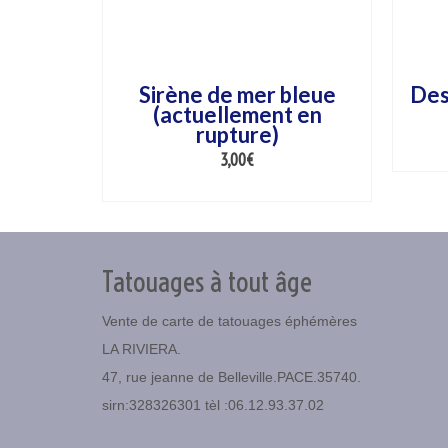
Sirène de mer bleue
Des
(actuellement en
rupture)
3,00
€
AJOUTER AU PANIER
Tatouages à tout âge
Vente de carte de tatouages éphémères
LA RIVIERA.
47, rue jeanne de Belleville.PACE.35740.
sirn:328326301 tèl :06.12.93.37.02