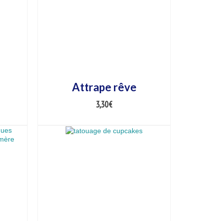
Attrape rêve
3,30
€
AJOUTER AU PANIER