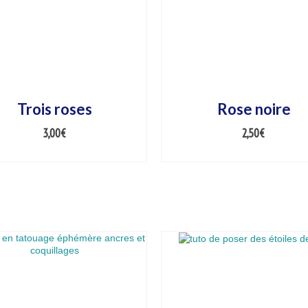
Trois roses
Rose noire
3,00
€
2,50
€
AJOUTER AU PANIER
AJOUTER AU PANIER