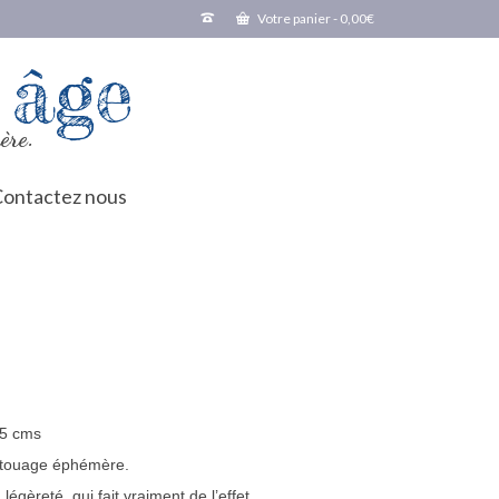
Votre panier
-
0,00
€
 âge
ère.
ontactez nous
,5 cms
atouage éphémère.
légèreté, qui fait vraiment de l’effet.