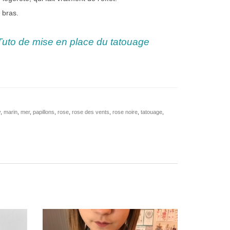
 bras.
Tuto de mise en place du tatouage
y
,
marin
,
mer
,
papillons
,
rose
,
rose des vents
,
rose noire
,
tatouage
,