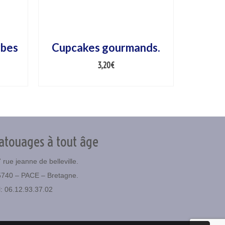
rbes
Cupcakes gourmands.
3,20
€
AJOUTER AU PANIER
atouages à tout âge
 rue jeanne de belleville.
5740 – PACE – Bretagne.
l: 06.12.93.37.02