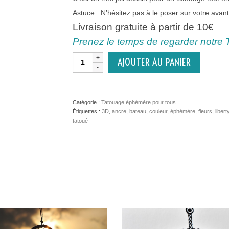
Astuce : N’hésitez pas à le poser sur votre avant
Livraison gratuite à partir de 10€
Prenez le temps de regarder notre 
quantité
AJOUTER AU PANIER
de
Attrape-
rêves
Catégorie :
Tatouage éphémère pour tous
Étiquettes :
3D
,
ancre
,
bateau
,
couleur
,
éphémère
,
fleurs
,
libert
tatoué