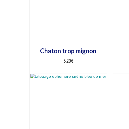
Chaton trop mignon
3,20
€
AJOUTER AU PANIER