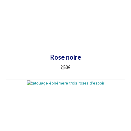
Rose noire
2,50
€
AJOUTER AU PANIER