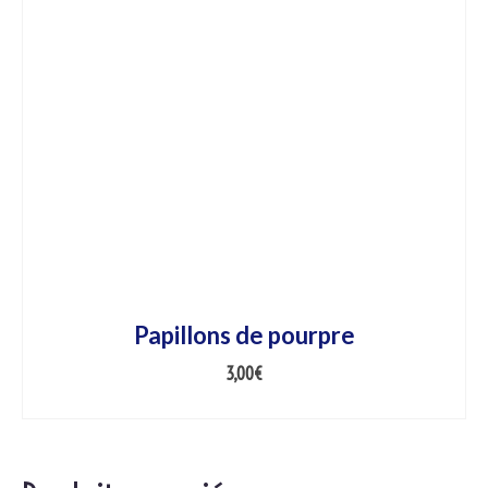
Papillons de pourpre
3,00
€
AJOUTER AU PANIER