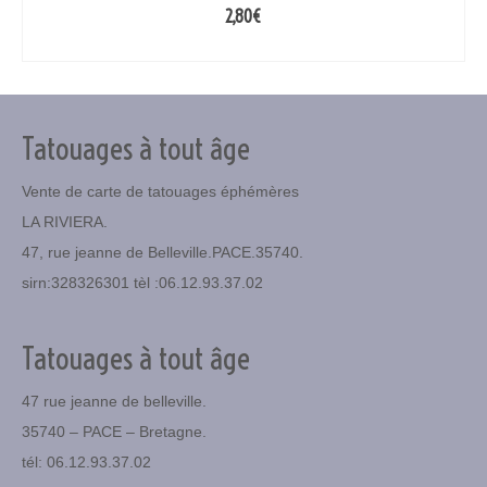
2,80
€
AJOUTER AU PANIER
Tatouages à tout âge
Vente de carte de tatouages éphémères
LA RIVIERA.
47, rue jeanne de Belleville.PACE.35740.
sirn:328326301 tèl :06.12.93.37.02
Tatouages à tout âge
47 rue jeanne de belleville.
35740 – PACE – Bretagne.
tél: 06.12.93.37.02