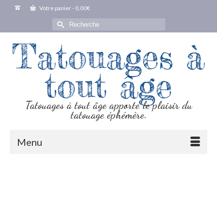
Votre panier
-
0,00
€
Rechercher :
Tatouages à
tout âge
Tatouages à tout âge apporte le plaisir du
tatouage éphémère.
Menu