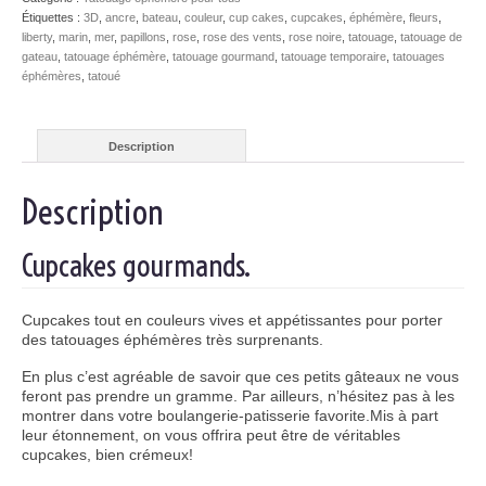
Étiquettes :
3D
,
ancre
,
bateau
,
couleur
,
cup cakes
,
cupcakes
,
éphémère
,
fleurs
,
liberty
,
marin
,
mer
,
papillons
,
rose
,
rose des vents
,
rose noire
,
tatouage
,
tatouage de
gateau
,
tatouage éphémère
,
tatouage gourmand
,
tatouage temporaire
,
tatouages
éphémères
,
tatoué
Description
Description
Cupcakes gourmands.
Cupcakes tout en couleurs vives et appétissantes pour porter
des tatouages éphémères très surprenants.
En plus c’est agréable de savoir que ces petits gâteaux ne vous
feront pas prendre un gramme. Par ailleurs, n’hésitez pas à les
montrer dans votre boulangerie-patisserie favorite.Mis à part
leur étonnement, on vous offrira peut être de véritables
cupcakes, bien crémeux!